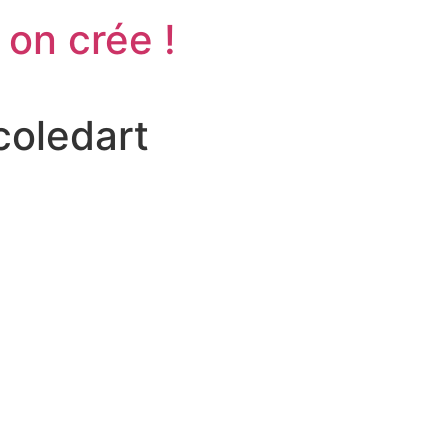
 on crée !
coledart